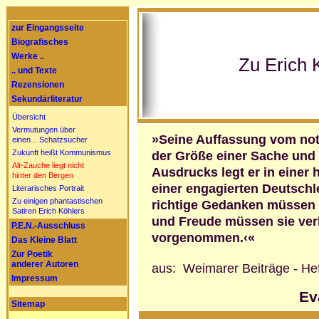
zur Eingangsseite
Biografisches
Werke ..
Zu Erich 
.. und Texte
Rezensionen
Sekundärliteratur
Übersicht
Vermutungen über
»Seine Auffassung vom n
einen .. Schatzsucher
Zukunft heißt Kommunismus
der Größe einer Sache und 
Alt-Zauche liegt nicht
Ausdrucks legt er in eine
hinter den Bergen
einer engagierten Deutsch­l
Literarisches Portrait
Zu einigen phantastischen
richtige Gedanken müssen 
Satiren Erich Köhlers
und Freude müssen sie verb
P.E.N.-Ausschluss
vorgenommen.‹«
Das Kleine Blatt
Zur Poetik
anderer Autoren
aus: Weimarer Beiträge - Hef
Impressum
Ev
Sitemap