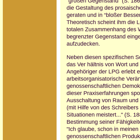
“großen Gegenstand" (S. 186)
die Ge­staltung des prosaische
geraten und in “bloßer Besser
Theoretisch scheint ihm die L
totalen Zusammenhang des We
begrenzter Gegenstand eingebe
aufzudecken.
Neben diesen spezifischen Sch
das Ver­ hältnis von Wort und
Angehöriger der LPG erlebt e
arbeitsorganisatorische Verä
genossen­schaftlichen Demokr
dieser Praxiserfahrungen spott
Ausschaltung von Raum und Ze
(mit Hilfe von des Schreibers
Situationen mei­stert..." (S.
Bestimmung seiner Fähig­keite
"Ich glaube, schon in meinen
genossenschaftlichen Produkti