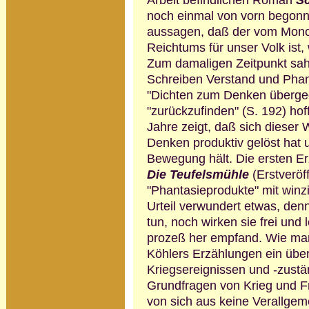
Arbeit befindlichen Roman
S
noch einmal von vorn begonne
aussagen, daß der vom Monop
Reichtums für un­ser Volk ist,
Zum damaligen Zeitpunkt sah 
Schreiben Verstand und Phan
"Dichten zum Denken überge
"zurückzufinden" (S. 192) hof
Jahre zeigt, daß sich dieser
Denken pro­duktiv gelöst hat 
Bewegung hält. Die ersten E
Die Teufelsmühle
(Erstveröf
"Phantasieprodukte" mit winzi
Urteil verwundert etwas, den
tun, noch wirken sie frei und 
prozeß her empfand.
Wie man
Köhlers Erzählungen ein übera
Kriegs­ereignissen und -zustä
Grundfragen von Krieg und Fri
von sich aus keine Verallge­m