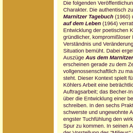
Die folgenden Veröffentlichun
Charakter. Die authentisch
Marnitzer Tagebuch
(1960) 
auf dem Leben
(1964) verra­t
Entwicklung der poetischen Ko
gründlicher, kompromiß­loser 
Verständnis und Veränderung 
Situation bemüht. Dabei erge
Auszüge
Aus dem Marnitze
erscheinen gerade zu dem Ze
vollgenos­senschaftlich zu m
steht. Dieser Kon­text spielt 
Köhlers Arbeit eine be­trächtl
Auftragsarbeit; das Becher-Ins
über die Ent­wick­lung einer 
schreiben. In den sechs Prakt
schwerste und ungewohnte Ar
engster Tuchfühlung den wirk
Spur zu kommen. In seinen Auf
der Vorstellung des "Milieus" 