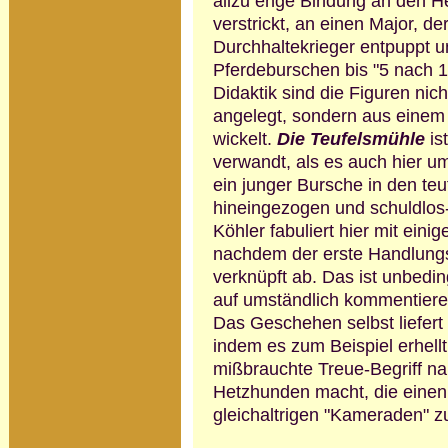
allzu enge Bin­dung an den H
verstrickt, an einen Major, d
Durchhaltekrieger entpuppt u
Pferdeburschen bis "5 nach 1
Didaktik sind die Figuren n
angelegt, sondern aus einem
wickelt.
Die Teufelsmühle
is
verwandt, als es auch hier u
ein junger Bursche in den te
hineingezogen und schuldlos
Köhler fabuliert hier mit einig
nachdem der erste Handlungsa
verknüpft ab. Das ist unbedin
auf umständlich kommentiere
Das Gesche­hen selbst liefert
indem es zum Beispiel erhellt
mißbrauchte Treue-Begriff na
Hetzhunden macht, die eine
gleichaltrigen "Kameraden" z