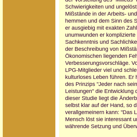
Schwierigkeiten und ungelöst
Mißstände in der Arbeits- und
hemmen und dem Sinn des So
er ausgiebig mit exakten Zahl
unum­wunden er komplizierte
Sach­kenntnis und Sachlich­kei
der Beschreibung von Mißstä
Ökonomischen liegenden Fehl
Verbesse­rungs­vorschläge. V
LPG-Mitglieder viel und schle
kultur­loses Leben führen. Er
des Prinzips "Jeder nach sei
Leistungen" die Entwicklung 
dieser Studie liegt die Änder
selbst klar auf der Hand, so 
verallge­meinern kann: "Das 
Mensch löst sie interessant un
währende Setzung und Über­