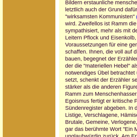
Bildern erstaunliche mensche
letztlich auch der Grund daf
"wirksamsten Kommunisten"
wird. Zweifellos ist Ramm die
sympathisiert, mehr als mit d
Leitern Pflock und Eisenkolb,
Voraussetzungen für eine ge
schaffen.
Ihnen, die voll auf d
bauen, begegnet der Erzähler
der die "materiellen Hebel" a
notwendiges Übel betrachtet u
setzt, schenkt der Erzähler s
stärker als die anderen Figure
Ramm zum Menschen­hasser. In
Egoismus fertigt er kritische 
Sünden­register abgeben. In d
Listige, Verschla­gene, Häm
Brutale, Gemeine, Verlogene
gar das berühmte Wort "Ein Me
unglaubwürdig zurück. Am End