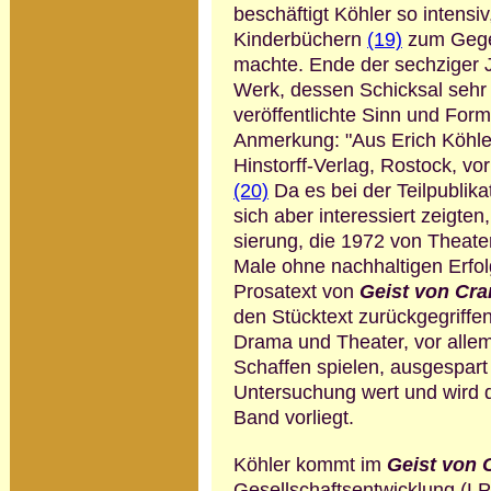
beschäftigt Köhler so intensiv
Kinderbüchern
(19)
zum Gegen
machte. Ende der sechziger 
Werk, dessen Schicksal sehr 
veröffentlichte Sinn und Form
Anmerkung: "Aus Erich Köhler
Hinstorff-Verlag, Rostock, vorb
(20)
Da es bei der Teilpublika
sich aber interessiert zeigten
sierung, die 1972 von Theate
Male ohne nachhaltigen Erfolg
Prosatext von
Geist von Cra
den Stücktext zurückgegriffe
Drama und Theater, vor allem
Schaffen spielen, aus­gespart 
Untersuchung wert und wird d
Band vorliegt.
Köhler kommt im
Geist von 
Gesellschafts­entwicklung (L