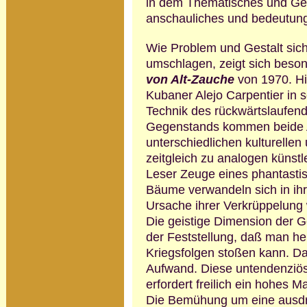
in dem Thematisches und Gest
anschauliches und bedeutung
Wie Problem und Gestalt sich
umschla­gen, zeigt sich beso
von Alt-Zauche
von 1970. Hi
Kubaner Alejo Carpentier in 
Technik des rückwärtslaufend
Gegenstands kommen beide A
unterschiedlichen kulturellen 
zeitgleich zu analogen künstl
Leser Zeuge eines phantasti
Bäume verwandeln sich in ih
Ur­sache ihrer Verkrüppelung
Die geistige Dimension der Ge
der Feststellung, daß man he
Kriegsfolgen stoßen kann. D
Aufwand.
Diese untendenziös
erfordert freilich ein hohes 
Die Bemühung um eine ausdru