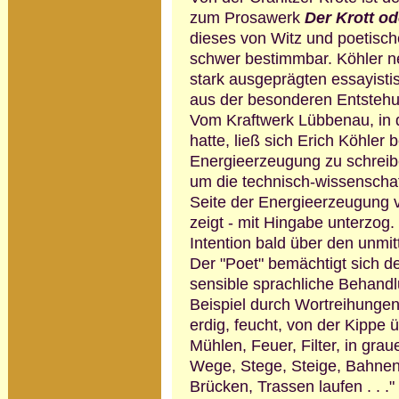
zum Prosawerk
Der Krott o
dieses von Witz und poetisch
schwer bestimmbar. Köhler ne
stark ausgeprägten essayisti
aus der besonderen Entstehu
Vom Kraftwerk Lübbenau, in d
hatte, ließ sich Erich Köhler
Energieerzeugung zu schreib
um die technisch-wissenschaf
Seite der Energie­erzeugung v
zeigt - mit Hingabe unter­zog.
Intention bald über den unmit
Der "Poet" bemächtigt sich d
sensible sprachliche Behan
Beispiel durch Wortreihungen
erdig, feucht, von der Kippe 
Mühlen, Feuer, Filter, in gra
Wege, Stege, Steige, Bahnen
Brücken, Trassen laufen . . ."