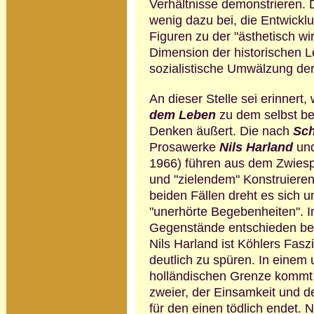
Verhältnisse demonstrieren. Da
wenig dazu bei, die Entwicklun
Figuren zu der "ästhetisch w
Dimension der historischen Lei
sozialistische Umwälzung der 
An dieser Stelle sei erinnert
dem Leben
zu dem selbst b
Denken äußert. Die nach
Sch
Prosawerke
Nils Harland
un
1966) führen aus dem Zwies
und "zielendem" Konstruieren 
beiden Fällen dreht es sich 
"unerhörte Begebenheiten". 
Gegen­stände entschieden beg
Nils Harland ist Köhlers Fas
deutlich zu spüren. In einem
holländischen Grenze kommt e
zweier, der Einsamkeit und 
für den einen tödlich endet. N