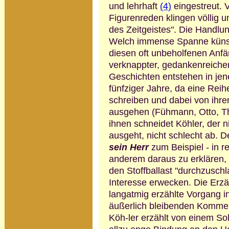
und lehrhaft
(4)
eingestreut. 
Figuren­reden klingen völlig 
des Zeitgeistes".
Die Handlun
Welch immense Spanne künstl
diesen oft unbe­holfenen An
verknappter, gedanken­reiche
Geschichten entstehen in jene
fünfziger Jahre, da eine Reih
schreiben und dabei von ihre
ausge­hen (Fühmann, Otto, Th
ihnen schnei­det Köhler, der 
ausgeht, nicht schlecht ab. D
sein Herr
zum Beispiel - in rel
anderem daraus zu erklären, d
den Stoffballast "durchzusch
Interesse erwecken. Die Erzä
langatmig erzählte Vorgang i
äußerlich bleibenden Kommen
Köh-ler erzählt von einem Sol