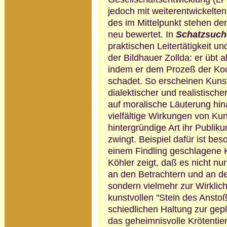
jedoch mit weiter­ent­wickelte
des im Mittelpunkt stehen den
neu bewertet. In
Schatzsuch
praktischen Leitertätigkeit un
der Bildhauer Zollda: er übt a
indem er dem Prozeß der Koo
schadet. So erscheinen Kunst
dialektischer und realistisch
auf moralische Läuterung hin
vielfältige Wirkungen von Kun
hintergründige Art ihr Publi
zwingt. Beispiel dafür ist be­
einem Findling geschlagene 
Köhler zeigt, daß es nicht n
an den Betrachtern und an der
sondern vielmehr zur Wirklichk
kunstvollen "Stein des Anstoß
schiedlichen Haltung zur gepl
das geheimnisvolle Krötentie