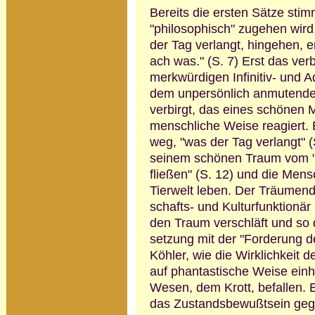
Bereits die ersten Sätze sti
"philoso­phisch" zugehen wir
der Tag ver­langt, hingehen, 
ach was." (S. 7) Erst das ve
merkwürdigen Infinitiv- und Ad
dem unpersönlich anmutende
verbirgt, das eines schönen M
menschliche Weise reagiert. 
weg, "was der Tag verlangt" (
seinem schönen Traum vom "
flie­ßen" (S. 12) und die Men
Tierwelt leben. Der Träumend
schafts- und Kultur­funktionä
den Traum verschläft und so 
setzung mit der "Forderung d
Köhler, wie die Wirklichkeit 
auf phantastische Weise einho
Wesen, dem Krott, befallen. E
das Zustandsbewußtsein gegen