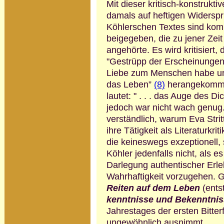
Mit dieser kritisch-konstruktiv
damals auf heftigen Widers
Köhler­schen Tex­tes sind k
beigegeben, die zu jener Zei
angehörte. Es wird kritisiert,
"Gestrüpp der Erscheinunge
Liebe zum Menschen habe und
das Leben”
(8)
herangekommen
lautet: " . . . das Auge des 
jedoch war nicht wach genug
verständlich, warum Eva Strit
ihre Tätigkeit als Li­teratur­kri
die keines­wegs exzep­tionell,
Köhler jedenfalls nicht, als 
Darlegung authentischer Erle
Wahrhaftigkeit vorzugehen. Ge
Reiten auf dem Leben
(ents
kennt­nisse und Bekennt­ni
Jahrestages der ersten Bitte
ungewöhnlich aus­nimmt.