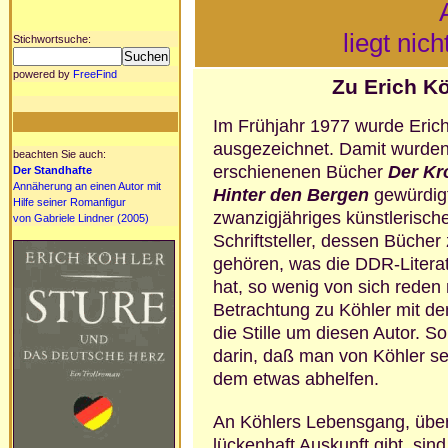
A
liegt nich
Stichwortsuche:
powered by
FreeFind
Zu Erich K
Im Frühjahr 1977 wurde Eric
ausge­zeichnet. Damit wurden
beachten Sie auch:
erschienenen Bücher
Der Kr
Der Standhafte
Annäherung an einen Autor mit
Hinter den Bergen
gewür­dig
Hilfe seiner Romanfigur
zwanzigjähriges künstlerisch
von Gabriele Lindner (2005)
Schriftsteller, dessen Bücher
gehören, was die DDR-Literat
hat, so wenig von sich rede
Betrachtung zu Köhler mit 
die Stille um diesen Autor. Sol
darin, daß man von Köhler seh
dem etwas abhelfen.
An Köhlers Lebensgang, über 
lücken­haft Auskunft gibt, s