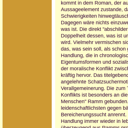
kommt in dem Roman, der auf d
Aussage­element zustande, das
Schwierigkeiten hinwegtäuscht
Dagegen wäre nichts einzuwe
was ist. Die direkt "abschild
Doppelheit dessen, was ist u
wird. Vielmehr vermischen si
das, was sein soll, als schon
Handlung, die in chronologisc
Eigentumsformen und sozialist
der moralische Konflikt zwis
kräftig hervor. Das titelgebe
angelehnte Schatzsuchermotiv
Verallgemeinerung. Die zum T
Konflikts ist besonders an d
Men­schen" Ramm gebunden. 
leidenschaftlichsten gegen bä
Bereicherungs­sucht anrennt.
Handlung immer wieder in leb
überzeugend aus Ramms prole