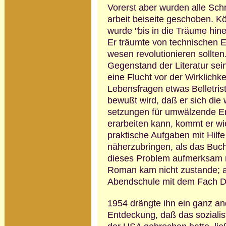
Vorerst aber wurden alle Sch
arbeit beiseite geschoben. Köh
wurde "bis in die Träume hinei
Er träumte von techni­schen E
wesen revolutionieren soll­te
Gegen­stand der Literatur sein
eine Flucht vor der Wirklichke
Lebens­fragen etwas Belletri­
bewußt wird, daß er sich die 
setzungen für umwälzende Er
erarbeiten kann, kommt er w
praktische Auf­gaben mit Hil
näherzubringen, als das Buch
dieses Problem aufmerksam ma
Roman kam nicht zustande; ab
Abend­schule mit dem Fach D
1954 drängte ihn ein ganz an
Ent­deckung, daß das sozial