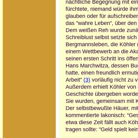
nächtliche Begegnung mit ei
fürch­tete, niemand würde i
glauben oder für aufschreiben
das "wahre Leben", über den s
Dem weißen Reh wurde zunäc
Schreiblust selbst setzte sic
Bergmanns­leben, die Köhler r
einem Wettbewerb an die Aka
seinen ersten Schritt ins öffe
Hans Marchwitza, dessen B
hatte, einen freundlich ermut
Arbeit"
(3)
vorläu­fig nicht zu
Außerdem erhielt Köhler von
Geschichte übergeben worden 
Sie wurden, gemeinsam mit K
Der selbstbewußte Häuer, mi
kommentierte lakonisch: "Ges
etwa diese Zeit fällt auch Kö
tragen sollte: "Geld spielt kei