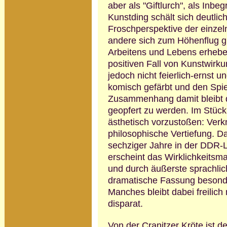
aber als "Giftlurch", als Inbeg
Kunstding schält sich deutlic
Froschperspektive der einze
andere sich zum Höhenflug g
Arbeitens und Lebens erheben
positiven Fall von Kunstwirk
jedoch nicht feierlich-ernst
komisch gefärbt und den Spie
Zusammen­hang damit bleibt d
geopfert zu werden. Im Stück 
ästhetisch vorzu­stoßen: Verk
philosophische Vertiefung. Da
sechziger Jahre in der DDR-Lit
erscheint das Wirklichkeitsma
und durch äußerste sprachlic
dramatische Fassung besonder
Manches bleibt dabei freili
disparat.
Von der Cranitzer Kröte ist d