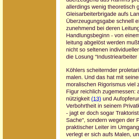
allerdings wenig theoretisch 
Gleisarbeiter­brigade aufs La
Überzeu­gungsgabe schnell e
zunehmend bei deren Lei­tung 
Handlungsbeginn - von einem 
leitung abgelöst werden mußt
nicht so seltenen individuel
die Losung "Industrie­arbeiter
Köhlers scheiternder proleta
malen.
Und das hat mit seine
moralischen Rigorismus viel 
Figur reichlich zu­ge­messen:
nützigkeit
(13)
und Aufopfe­run
Verbohrtheit in seinem Privat­k
- jagt er doch sogar Traktoris
Sache", sondern wegen der P
praktischer Leiter im Umgan
verlegt er sich aufs Malen,
un