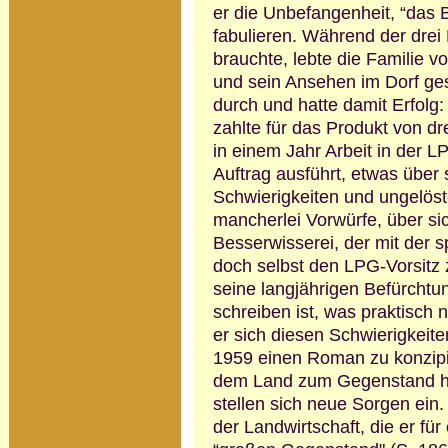
er die Unbefangen­heit, “das
fabulieren. Während der drei 
brauchte, lebte die Familie v
und sein Ansehen im Dorf gest
durch und hatte damit Erfolg:
zahlte für das Produkt von dr
in einem Jahr Arbeit in der LP
Auftrag ausführt, etwas über
Schwierig­keiten und ungelös
mancherlei Vorwürfe, über si
Bes­serwisserei, der mit der 
doch selbst den LPG-Vorsitz 
seine langjährigen Befürcht
schreiben ist, was praktisch 
er sich diesen Schwierigkeiten
1959 einen Roman zu konzipie
dem Land zum Gegenstand ha
stellen sich neue Sorgen ein.
der Landwirtschaft, die er fü