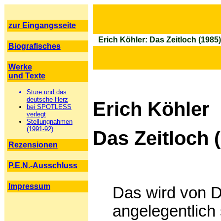
zur Eingangsseite
Erich Köhler: Das Zeitloch (1985)
Biografisches
Werke
und Texte
Sture und das
deutsche Herz
Erich Köhler
bei SPOTLESS
verlegt
Stellungnahmen
(1991-92)
Das Zeitloch 
Rezensionen
P.E.N.-Ausschluss
Impressum
Das wird von 
angelegentlich