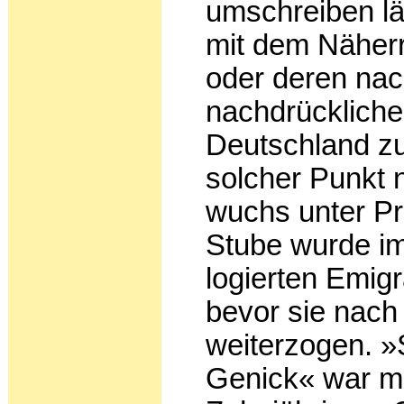
umschreiben läß
mit dem Näher
oder deren nach
nachdrückliche
Deutschland zu
solcher Punkt n
wuchs unter Pro
Stube wurde imm
logierten Emi
be­vor sie nach
weiterzogen. »S
Genick« war mi