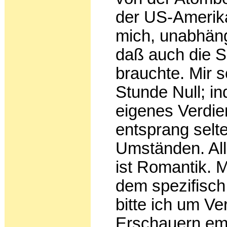
der US-Amerika
mich, unab­häng
daß auch die S
brauchte. Mir s
Stunde Null; in
eigenes Verdie
entsprang selt
Umständen. Al
ist Romantik. 
dem spezifisch
bitte ich um V
Erschauern emp