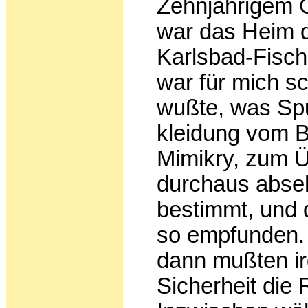
Zehnjährigem 
war das Heim d
Karlsbad-Fis
war für mich s
wußte, was Spu
kleidung vom 
Mimikry, zum Ü
durchaus abse
bestimmt, und 
so empfunden. W
dann mußten i
Sicherheit di