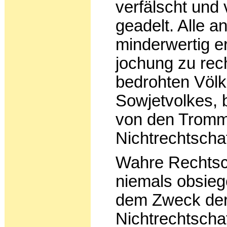
verfälscht und 
geadelt. Alle a
minderwertig er
jochung zu rech
bedrohten Völk
Sowjetvolkes, 
von den Tromm
Nichtrechtschaf
Wahre Rechtsch
niemals obsieg
dem Zweck de
Nichtrechtschaf