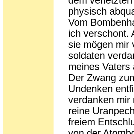
dem verletzten
physisch abqual
Vom Bombenhag
ich verschont. A
sie mögen mir 
soldaten verda
meines Vaters
Der Zwang zu
Undenken ent­fi
verdanken mir 
reine Uranpech
freiem Ent­schl
von der Atombo