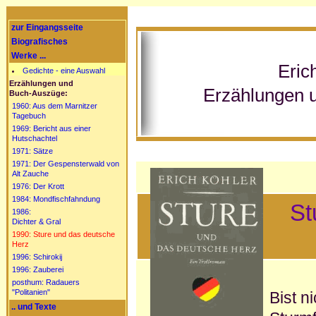
zur Eingangsseite
Biografisches
Werke ...
Eric
Gedichte - eine Auswahl
Erzählungen und
Erzählungen 
Buch-Auszüge:
1960: Aus dem Marnitzer
Tagebuch
1969: Bericht aus einer
Hutschachtel
1971: Sätze
1971: Der Gespensterwald von
Alt Zauche
1976: Der Krott
1984: Mondfischfahndung
St
1986:
Dichter & Gral
1990: Sture und das deutsche
Herz
1996: Schirokij
1996: Zauberei
posthum: Radauers
"Politanien"
Bist n
.. und Texte