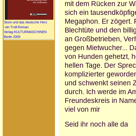
mit dem Rücken zur Wan
sich ein tausendköpfi
Megaphon. Er zögert. R
Sture und das deutsche Herz
-ein Troll-Roman
Blechtüte und den bill
Verlag KULTURMASCHINEN
Berlin 2009
an Großbetrieben, Ver
gegen Mietwucher... D
von Hunden gehetzt, he
hellen Tage. Der Sprech
komplizierter geworden.
und schwenkt seinen Zet
durch. Ich werde im A
Freundeskreis in Name
viel von mir
Seid ihr noch alle da