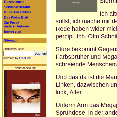
Sturm
Rezensionen
Sekundärliteratur
Ich alt
P.E.N.-Ausschluss
Das Kleine Blatt
sollst, ich mache mir 
Zur Poetik
anderer Autoren
Rede haben wider mich
Impressum
percipi. Ich, Otto Schni
Sitemap
Sture bekommt Gegens
Stichwortsuche:
Farbsprüher und Megap
powered by
FreeFind
schreiende Menschen
Neuerscheinung
Und das da ist die Mau
Linken, dazwischen uns
luck, Alter
Unterm Arm das Megaph
Sprühdose, in der ande